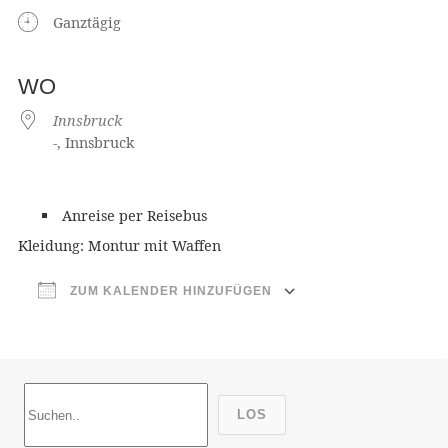
Ganztägig
WO
Innsbruck
-, Innsbruck
Anreise per Reisebus
Kleidung: Montur mit Waffen
ZUM KALENDER HINZUFÜGEN
ICS herunterladen
Google Ka
LOS