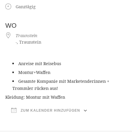
Ganztägig
WO
Traunstein
-, Traunstein
Anreise mit Reisebus
Montur+Waffen
Gesamte Kompanie mit Marketenderinnen +
Trommler rücken aus!
Kleidung: Montur mit Waffen
ZUM KALENDER HINZUFÜGEN
ICS herunterladen
Google Ka