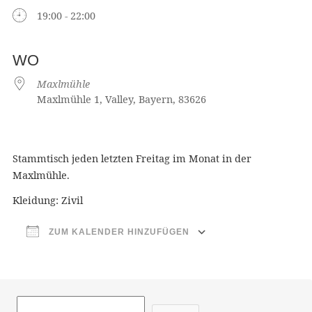
19:00 - 22:00
WO
Maxlmühle
Maxlmühle 1, Valley, Bayern, 83626
Stammtisch jeden letzten Freitag im Monat in der
Maxlmühle.
Kleidung: Zivil
ZUM KALENDER HINZUFÜGEN
ICS herunterladen
Google Ka