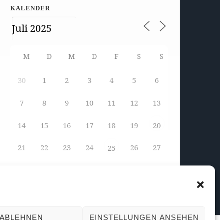
KALENDER
M
D
M
D
F
S
S
30
1
2
3
4
5
6
7
8
9
10
11
12
13
14
15
16
17
18
19
20
21
22
23
24
26
27
25
28
29
30
31
1
2
3
ABLEHNEN
EINSTELLUNGEN ANSEHEN