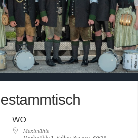
estammtisch
WO
Maxlmühle
Maxlmühle 1, Valley, Bayern, 83626