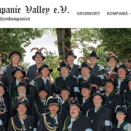
panie Valley e.V.
GRUẞWORT
KOMPANIE
tzenkompanien