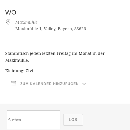
WO
Maxlmühle
Maxlmühle 1, Valley, Bayern, 83626
Stammtisch jeden letzten Freitag im Monat in der
Maxlmühle.
Kleidung: Zivil
ZUM KALENDER HINZUFÜGEN
ICS herunterladen
Google Ka
LOS