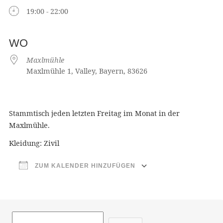
19:00 - 22:00
WO
Maxlmühle
Maxlmühle 1, Valley, Bayern, 83626
Stammtisch jeden letzten Freitag im Monat in der
Maxlmühle.
Kleidung: Zivil
ZUM KALENDER HINZUFÜGEN
ICS herunterladen
Google Ka