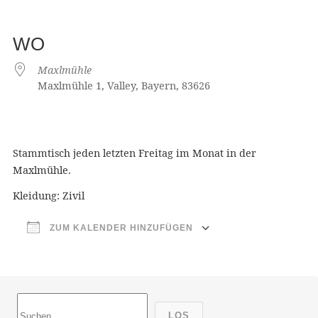
WO
Maxlmühle
Maxlmühle 1, Valley, Bayern, 83626
Stammtisch jeden letzten Freitag im Monat in der
Maxlmühle.
Kleidung: Zivil
ZUM KALENDER HINZUFÜGEN
ICS herunterladen
Google Kalender
iCalendar
Office 365
Outlook Live
LOS