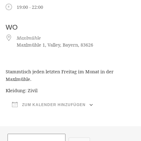
19:00 - 22:00
WO
Maxlmühle
Maxlmühle 1, Valley, Bayern, 83626
Stammtisch jeden letzten Freitag im Monat in der
Maxlmühle.
Kleidung: Zivil
ZUM KALENDER HINZUFÜGEN
ICS herunterladen
Google Ka