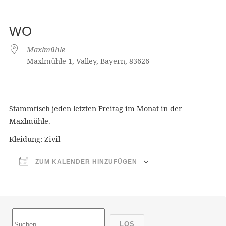
WO
Maxlmühle
Maxlmühle 1, Valley, Bayern, 83626
Stammtisch jeden letzten Freitag im Monat in der
Maxlmühle.
Kleidung: Zivil
ZUM KALENDER HINZUFÜGEN
ICS herunterladen
Google Kalender
iCalendar
Office 365
Outlook Live
LOS