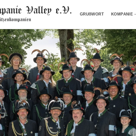
panie Valley e.V.
GRUẞWORT
KOMPANIE
tzenkompanien