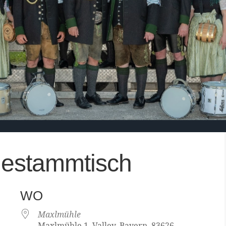
estammtisch
WO
Maxlmühle
Maxlmühle 1, Valley, Bayern, 83626