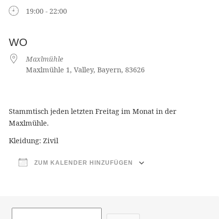
19:00 - 22:00
WO
Maxlmühle
Maxlmühle 1, Valley, Bayern, 83626
Stammtisch jeden letzten Freitag im Monat in der
Maxlmühle.
Kleidung: Zivil
ZUM KALENDER HINZUFÜGEN
ICS herunterladen
Google Ka