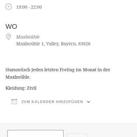
19:00 - 22:00
WO
Maxlmühle
Maxlmühle 1, Valley, Bayern, 83626
Stammtisch jeden letzten Freitag im Monat in der
Maxlmühle.
Kleidung: Zivil
ZUM KALENDER HINZUFÜGEN
ICS herunterladen
Google Ka