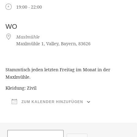
19:00 - 22:00
WO
Maxlmühle
Maxlmühle 1, Valley, Bayern, 83626
Stammtisch jeden letzten Freitag im Monat in der
Maxlmühle.
Kleidung: Zivil
ZUM KALENDER HINZUFÜGEN
ICS herunterladen
Google Ka