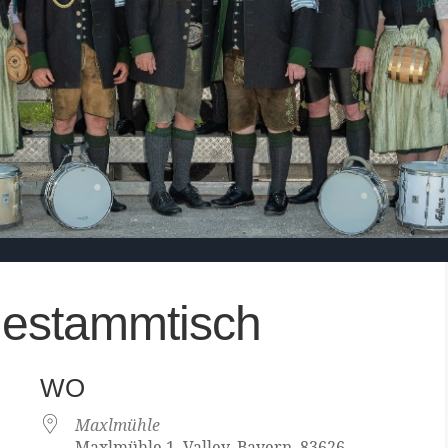
estammtisch
WO
Maxlmühle
Maxlmühle 1, Valley, Bayern, 83626