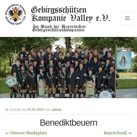
Gebirgsschützen
Kompanie Valley e.V.
Im Bund der Bayerischen
Gebirgsschützenkompanien
Erstellt am
05.02.2025
von
admin
Benediktbeuern
←
Unterer Marktplatz
Bayrischzell
→