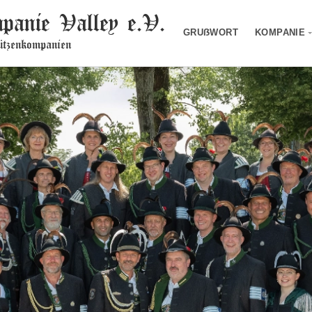
panie Valley e.V.
GRUẞWORT
KOMPANIE
tzenkompanien