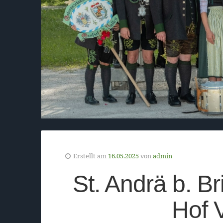
Erstellt am
16.05.2025
von
admin
St. Andrä b. Br
Hof V