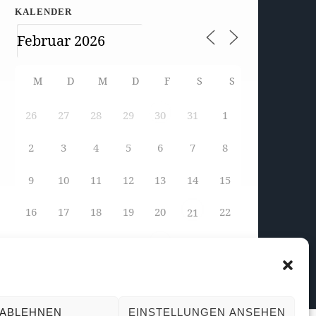
KALENDER
M
D
M
D
F
S
S
26
27
28
29
31
1
30
2
3
4
5
6
7
8
9
10
11
12
13
14
15
16
17
18
19
20
22
21
23
24
25
26
28
1
27
ABLEHNEN
EINSTELLUNGEN ANSEHEN