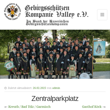
Gebirgsschützen
Kompanie Valley e.V.
Im Bund der Bayerischen
Gebirgsschützenkompanien
Zuletzt aktualisiert:
26.02.2025
von
admin
Zentralparkplatz
←
Kreuth / Bad Tölz / Garmisch
Gasthof Köck
→