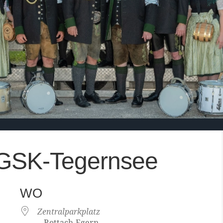
GSK-Tegernsee
WO
Zentralparkplatz
-, Rottach-Egern