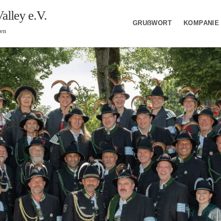
alley e.V.
GRUẞWORT
KOMPANIE
ien