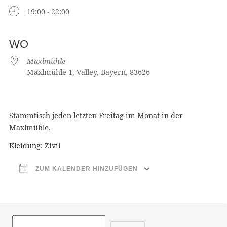
19:00 - 22:00
WO
Maxlmühle
Maxlmühle 1, Valley, Bayern, 83626
Stammtisch jeden letzten Freitag im Monat in der
Maxlmühle.
Kleidung: Zivil
ZUM KALENDER HINZUFÜGEN
ICS herunterladen
Google Ka